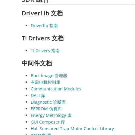
DriverLib 文档
Driverlib 指南
TI Drivers 文档
TI Drivers 指南
中间件文档
Boot Image 管理器
有刷电机控制库
Communication Modules
DALI 库
Diagnostic 诊断库
EEPROM 仿真库
Energy Metrology 库
GUI Composer 库
Hall Sensored Trap Motor Control Library