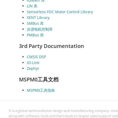
IQMath 库
LIN 库
Sensorless FOC Motor Control Library
SENT Library
SMBus 库
步进电机控制库
PMBus 库
3rd Party Documentation
CMSIS DSP
IO-Link
Zephyr
MSPM0工具文档
MSPM0工具指南
TI is a global semiconductor design and manufacturing company. Inn
along with software, tools and the industry‘s largest sales/support staf