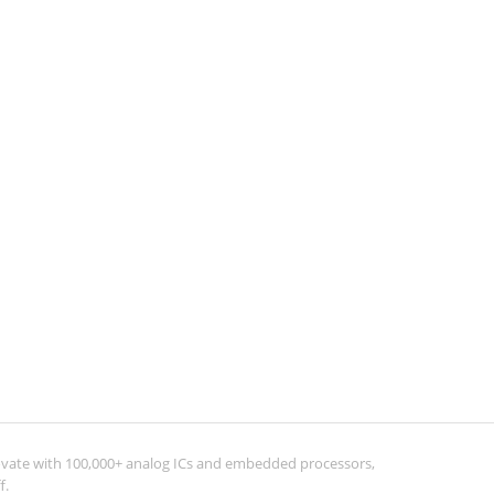
ovate with 100,000+ analog ICs and embedded processors,
f.