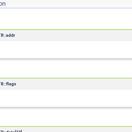
on
R::addr
R::flags