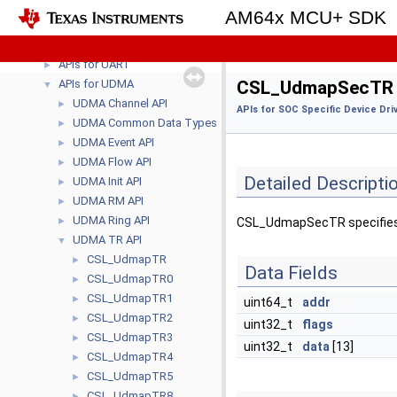
APIs for SPINLOCK
►
AM64x MCU+ SDK
APIs for TMU
►
APIs for UART
►
APIs for UART
►
APIs for UDMA
CSL_UdmapSecTR S
▼
UDMA Channel API
►
APIs for SOC Specific Device Dri
UDMA Common Data Types
►
UDMA Event API
►
UDMA Flow API
►
Detailed Descripti
UDMA Init API
►
UDMA RM API
►
UDMA Ring API
►
CSL_UdmapSecTR specifies 
UDMA TR API
▼
CSL_UdmapTR
►
Data Fields
CSL_UdmapTR0
►
CSL_UdmapTR1
►
uint64_t
addr
CSL_UdmapTR2
►
uint32_t
flags
CSL_UdmapTR3
►
uint32_t
data
[13]
CSL_UdmapTR4
►
CSL_UdmapTR5
►
CSL_UdmapTR8
►