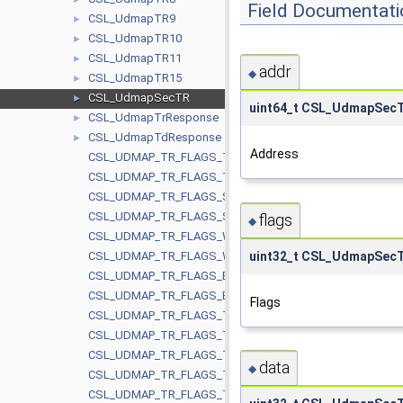
Field Documentati
CSL_UdmapTR9
►
CSL_UdmapTR10
►
CSL_UdmapTR11
►
addr
◆
CSL_UdmapTR15
►
CSL_UdmapSecTR
►
uint64_t CSL_UdmapSecT
CSL_UdmapTrResponse
►
CSL_UdmapTdResponse
►
Address
CSL_UDMAP_TR_FLAGS_TYPE_SHIFT
CSL_UDMAP_TR_FLAGS_TYPE_MASK
CSL_UDMAP_TR_FLAGS_STATIC_SHIFT
CSL_UDMAP_TR_FLAGS_STATIC_MASK
flags
◆
CSL_UDMAP_TR_FLAGS_WAIT_SHIFT
uint32_t CSL_UdmapSecT
CSL_UDMAP_TR_FLAGS_WAIT_MASK
CSL_UDMAP_TR_FLAGS_EVENT_SIZE_SHIFT
CSL_UDMAP_TR_FLAGS_EVENT_SIZE_MASK
Flags
CSL_UDMAP_TR_FLAGS_TRIGGER0_SHIFT
CSL_UDMAP_TR_FLAGS_TRIGGER0_MASK
CSL_UDMAP_TR_FLAGS_TRIGGER0_TYPE_SHIFT
data
◆
CSL_UDMAP_TR_FLAGS_TRIGGER0_TYPE_MASK
CSL_UDMAP_TR_FLAGS_TRIGGER1_SHIFT