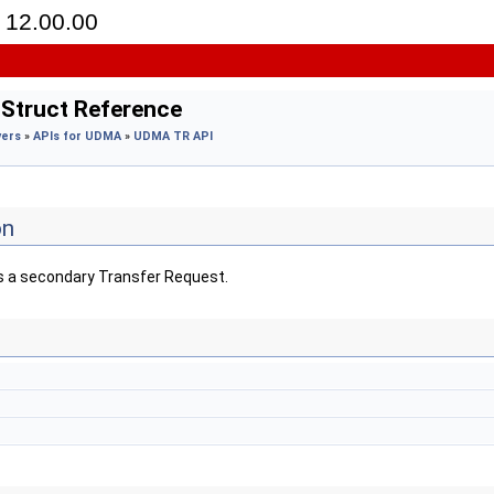
12.00.00
truct Reference
vers
»
APIs for UDMA
»
UDMA TR API
on
a secondary Transfer Request.